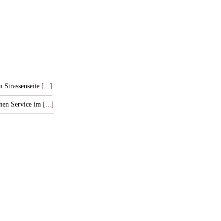
n Strassenseite
[...]
chen Service im
[...]