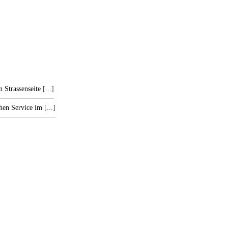
n Strassenseite
[...]
chen Service im
[...]