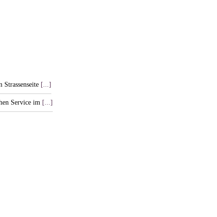
n Strassenseite
[...]
chen Service im
[...]